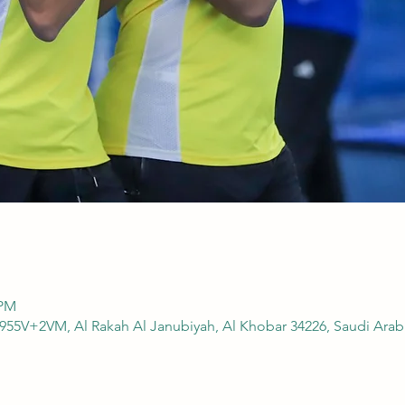
 PM
955V+2VM, Al Rakah Al Janubiyah, Al Khobar 34226, Saudi Arab