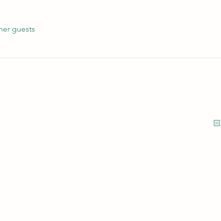
her guests
ير