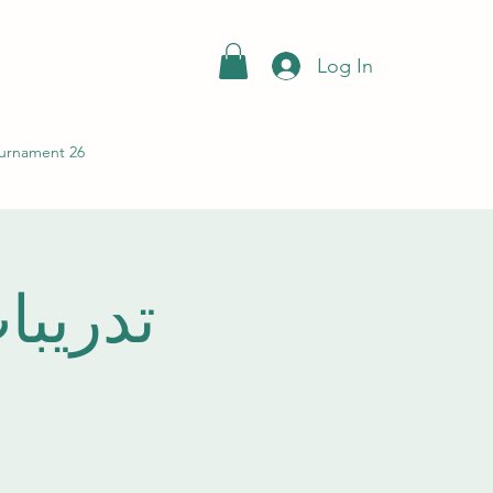
Log In
urnament 26
تدريبات فئ