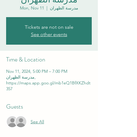
Mon, Nov 11
  |  
مدرسة الظهران
Tickets are not on sale
See other events
Time & Location
Nov 11, 2024, 5:00 PM – 7:00 PM
مدرسة الظهران,
https://maps.app.goo.gl/mb1eQ1BfXKZhdt
357
Guests
See All